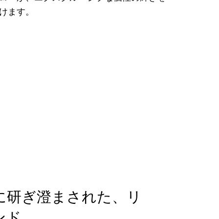
けます。
に研ぎ澄まされた、リ
ンド