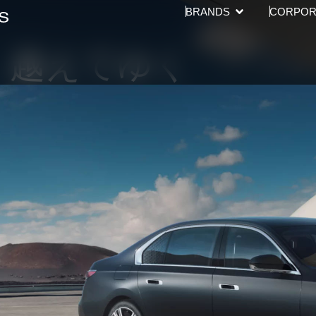
Open BRANDS
BRANDS
CORPOR
、越えてゆく