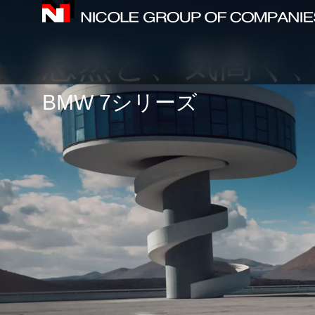
内
容
を
悠然と、気高く
ス
キ
BMW 7シリーズ
ッ
プ