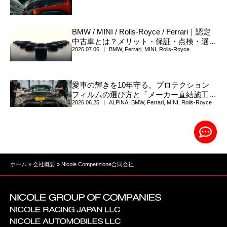
BMW / MINI / Rolls-Royce / Ferrari｜認定
中古車とは？メリット・保証・点検・選び
2026.07.06
BMW
,
Ferrari
,
MINI
,
Rolls-Royce
方について
愛車の輝きを10年守る。プロテクション
フィルムの選び方と「メーカー直結施工」
2026.06.25
ALPINA
,
BMW
,
Ferrari
,
MINI
,
Rolls-Royce
の真価
ホーム
»
会社概要
»
Nicole Competizione合同会社