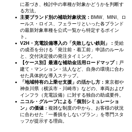
に基づき、検討中の車種が対象かどうかを判断す
る方法。
主要ブランド別の補助対象状況：
BMW、MINI、ロ
ールス・ロイス、フェラーリといった各ブランド
の最新対象車種を公式一覧から特定するポイン
ト。
V2H・充電設備導入の「失敗しない鉄則」：
受給
の成否を分ける「発注前・着工前」申請のルール
と、交付決定後の発注タイミング。
【ケース別】最適な補助金活用ロードマップ：
戸
建て・マンション・法人など、自身の環境に合わ
せた具体的な導入ステップ。
「地域特有の上乗せ支援」の活かし方：
東京都や
神奈川県（横浜市・川崎市）などの、車両および
インフラ（充電設備）に対する独自の助成要件。
ニコル・グループによる「個別シミュレーショ
ン」の価値：
複雑な制度の中から、お客様の状況
に合わせた「一番損をしないプラン」を専門スタ
ッフが提示する理由。