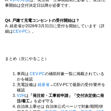
事開始は交付決定日以降が必要です。
Q4. 戸建て充電コンセントの受付開始は？
A. 経産省が2026年3月31日に受付を開始しています（詳
細は
CEV-PC
）。
まとめ（次にやること）
車両は
CEV-PC
の補助対象一覧に掲載されている
かを確認
充電設備は
経産省
→CEV-PCで最新の受付/要件を
確認
V2H
は
「発注前・工事前申請」「交付決定後に発
注/着工」
を必ず守る
自治体上乗せは 自治体公式ページで対象/期間/併