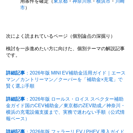
用条件を確定（
東京都
・
神奈川県
・
横浜市
・
川崎
市
）
次によく読まれているページ（個別論点の深掘り）
検討を一歩進めたい方に向けた、個別テーマの解説記事
です。
詳細記事
：2026年版 MINI EV補助金活用ガイド｜エース
マン／カントリーマン／クーパーを「補助金×充電」で
賢く選ぶ手順
詳細記事
：2026年版 ロールス・ロイス スペクター補助
金ガイド国のCEV補助金／東京都のZEV助成／神奈川・
横浜の充電設備支援まで、実務で迷わない手順（公式情
報ベース）
詳細記事
：2026年版 フェラーリ EV / PHEV 導入ガイド