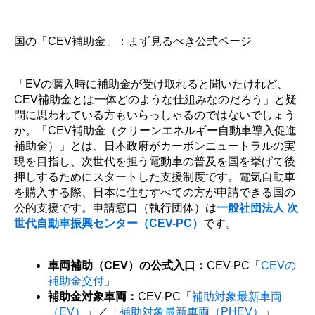
国の「CEV補助金」：まず見るべき公式ページ
「EVの購入時に補助金が受け取れると聞いたけれど、
CEV補助金とは一体どのような仕組みなのだろう」と疑
問に思われている方もいらっしゃるのではないでしょう
か。「CEV補助金（クリーンエネルギー自動車導入促進
補助金）」とは、日本政府がカーボンニュートラルの実
現を目指し、次世代を担う電動車の普及を国を挙げて後
押しするためにスタートした支援制度です。電気自動車
を購入する際、日本に住むすべての方が申請できる国の
公的支援です。申請窓口（執行団体）は
一般社団法人 次
世代自動車振興センター（CEV-PC）
です。
車両補助（CEV）の公式入口：
CEV-PC「
CEVの
補助金交付
」
補助金対象車両：
CEV-PC「
補助対象最新車両
（EV）
」／「
補助対象最新車両（PHEV）
」