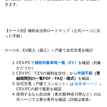
きます。
【ケース別】補助金活用ロードマップ（公式ページに沿
った手順）
ケースA：EV購入（個人）＋戸建て自宅充電を検討
CEV-PCで
補助対象車両一覧（EV）
を確認（対象
かどうか）
CEV-PC「CEVの補助金交付」から
申請手順
（登
録期間別の一覧PDF・FAQ・様式）
を確認
自宅充電（戸建てコンセント）は
経産省ページ
→
CEV-PCの順で最新を確認
併用するなら自治体（東京都/神奈川県など）の公
式ページで上乗せ要件を確認（詳細は後述）