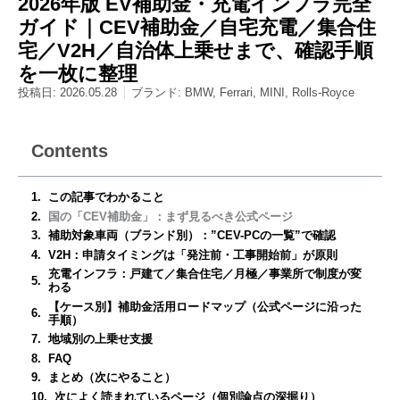
2026年版 EV補助金・充電インフラ完全
ガイド｜CEV補助金／自宅充電／集合住
宅／V2H／自治体上乗せまで、確認手順
を一枚に整理
投稿日:
2026.05.28
ブランド:
BMW
,
Ferrari
,
MINI
,
Rolls-Royce
Contents
この記事でわかること
国の「CEV補助金」：まず見るべき公式ページ
補助対象車両（ブランド別）：”CEV-PCの一覧”で確認
V2H：申請タイミングは「発注前・工事開始前」が原則
充電インフラ：戸建て／集合住宅／月極／事業所で制度が変
わる
【ケース別】補助金活用ロードマップ（公式ページに沿った
手順）
地域別の上乗せ支援
FAQ
まとめ（次にやること）
次によく読まれているページ（個別論点の深掘り）