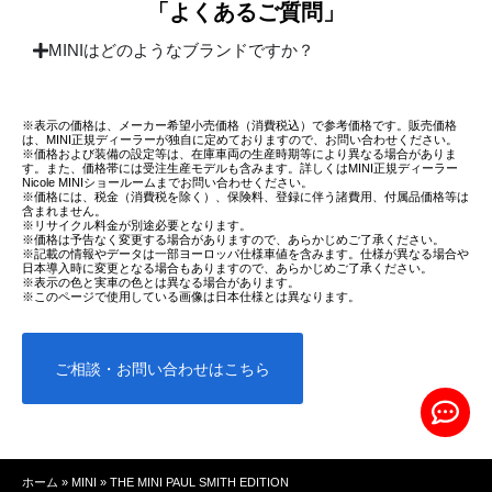
「よくあるご質問」
MINIはどのようなブランドですか？
※表示の価格は、メーカー希望小売価格（消費税込）で参考価格です。販売価格
は、MINI正規ディーラーが独自に定めておりますので、お問い合わせください。
※価格および装備の設定等は、在庫車両の生産時期等により異なる場合がありま
す。また、価格帯には受注生産モデルも含みます。詳しくはMINI正規ディーラー
Nicole MINIショールームまでお問い合わせください。
※価格には、税金（消費税を除く）、保険料、登録に伴う諸費用、付属品価格等は
含まれません。
※リサイクル料金が別途必要となります。
※価格は予告なく変更する場合がありますので、あらかじめご了承ください。
※記載の情報やデータは一部ヨーロッパ仕様車値を含みます。仕様が異なる場合や
日本導入時に変更となる場合もありますので、あらかじめご了承ください。
※表示の色と実車の色とは異なる場合があります。​
※このページで使用している画像は日本仕様とは異なります。
ご相談・お問い合わせはこちら
ホーム
»
MINI
»
THE MINI PAUL SMITH EDITION