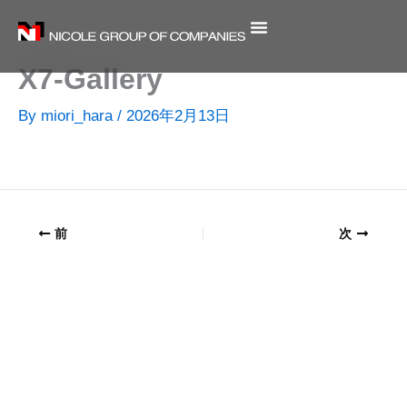
内
容
を
X7-Gallery
ス
キ
By
miori_hara
/
2026年2月13日
ッ
プ
前
次