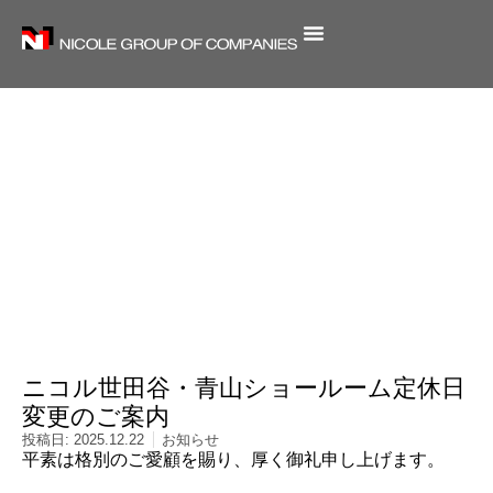
内
容
を
ス
キ
ッ
プ
お知らせ
ニコル世田谷・青山ショールーム定休日
変更のご案内
投稿日:
2025.12.22
お知らせ
平素は格別のご愛顧を賜り、厚く御礼申し上げます。