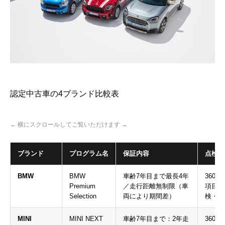
認定中古車の4ブランド比較表
← 横にスクロールしてご覧いただけます →
ブランド
プログラム名
保証内容
点検/
BMW
BMW
車齢7年目まで最長4年
360°
Premium
／走行距離無制限（車
項目以
Selection
両により期間差）
検・純
MINI
MINI NEXT
車齢7年目まで：2年走
360