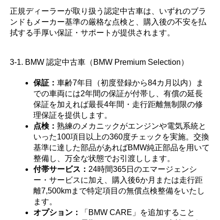
正規ディーラーが取り扱う認定中古車は、いずれのブラ
ンドもメーカー基準の厳格な点検と、購入後の不安を払
拭する手厚い保証・サポートが提供されます。
3-1. BMW 認定中古車（BMW Premium Selection）
保証：
車齢7年目（初度登録から84カ月以内）ま
での車両には2年間の保証が付帯し、有償の延長
保証を加えれば最長4年間・走行距離無制限の修
理保証を提供します。
点検：
熟練のメカニックがエンジンや電気系統と
いった100項目以上の360度チェックを実施。交換
基準に達した部品があればBMW純正部品を用いて
整備し、万全な状態でお引渡しします。
付帯サービス：
24時間365日のエマージェンシ
ー・サービスに加え、購入後6か月または走行距
離7,500kmまで特定項目の無償点検整備をいたし
ます。
オプション：
「BMW CARE」を追加すること