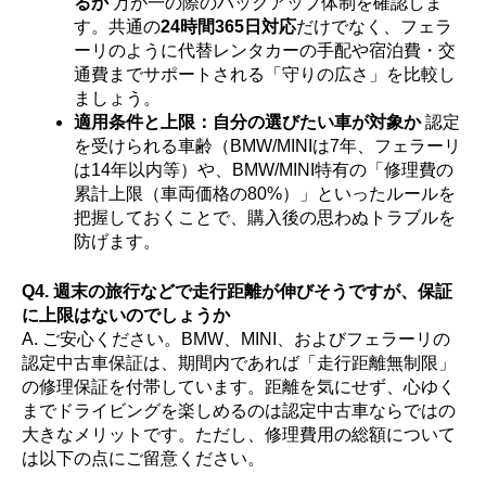
るか
万が一の際のバックアップ体制を確認しま
す。共通の
24時間365日対応
だけでなく、フェラ
ーリのように代替レンタカーの手配や宿泊費・交
通費までサポートされる「守りの広さ」を比較し
ましょう。
適用条件と上限：自分の選びたい車が対象か
認定
を受けられる車齢（BMW/MINIは7年、フェラーリ
は14年以内等）や、BMW/MINI特有の「修理費の
累計上限（車両価格の80%）」といったルールを
把握しておくことで、購入後の思わぬトラブルを
防げます。
Q4. 週末の旅行などで走行距離が伸びそうですが、保証
に上限はないのでしょうか
A. ご安心ください。BMW、MINI、およびフェラーリの
認定中古車保証は、期間内であれば「走行距離無制限」
の修理保証を付帯しています。距離を気にせず、心ゆく
までドライビングを楽しめるのは認定中古車ならではの
大きなメリットです。ただし、修理費用の総額について
は以下の点にご留意ください。