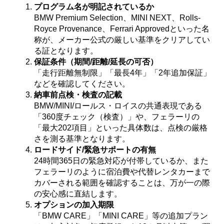
プログラム名が明記されているか
BMW Premium Selection、MINI NEXT、Rolls-
Royce Provenance、Ferrari Approvedといった名
称が、メーカー公式の厳しい基準をクリアしてい
る証となります。
保証条件（期間/距離/延長の可否）
「走行距離無制限」「最長4年」「2年追加保証」
などを確認してください。
納車前点検・検査の記載
BMW/MINI/ロールス・ロイスの共通表現である
「360度チェック（検査）」や、フェラーリの
「最大202項目」といった具体数は、点検の厳格
さを測る基準となります。
ロードサイド/緊急サポートの有無
24時間365日の緊急対応が付帯しているか、また
フェラーリのように宿泊費や代替レンタカーまで
カバーされる範囲を確認することは、万が一の際
の安心感に直結します。
オプションの加入期限
「BMW CARE」「MINI CARE」等の追加プラン