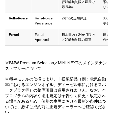
行距離無制限／延長で
系統/
最長4年
む）
Rolls-Royce
Rolls-Royce
2年間の追加保証
360
Provenance
準合格
Ferrari
Ferrari
日本国内：24か月以上
最大2
Approved
／距離無制限の保証
点検・
※BMW Premium Selection／MINI NEXTのメインテナン
ス・フリーについて
車種やモデルの仕様により、非搭載部品（例：電気自動
車におけるエンジンオイル、ディーゼル車におけるスパ
ークプラグ等）の整備項目は適用されません。なお、本
プログラムの内容や適用規定は予告なく変更・改定され
る場合があるため、個別の車両における最新の条件につ
いては、必ずご成約前に正規ディーラーへご確認くださ
い。