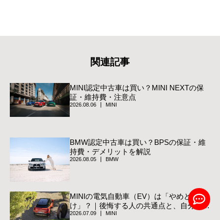
関連記事
MINI認定中古車は買い？MINI NEXTの保
証・維持費・注意点
2026.08.06
MINI
BMW認定中古車は買い？BPSの保証・維
持費・デメリットを解説
2026.08.05
BMW
MINIの電気自動車（EV）は「やめと
け」？｜後悔する人の共通点と、自分のた
2026.07.09
MINI
めに選ぶべき本当の理由