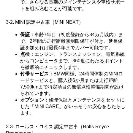
で、さらなる長期のメインテナンスや車検サポー
トを組み込むことが可能です。
3-2. MINI 認定中古車（MINI NEXT）
保証：
車齢7年目（初度登録から84カ月以内）ま
で、2年間の走行距離無制限保証が付き、延長保
証を加えれば最長4年までカバー可能です。
点検：
エンジン、トランスミッション、電気系統
からコンピュータまで、360度にわたるポイント
を徹底的にチェックします。
付帯サービス：
BMW同様、24時間体制のMINIロ
ードサービスと、購入後6か月または走行距離
7,500kmまで特定項目の無償点検整備期間が設け
られています。
オプション：
修理保証とメンテナンスをセットに
した「MINI CARE」がいっそうの安心をもたらし
ます。
3-3. ロールス・ロイス 認定中古車（Rolls-Royce