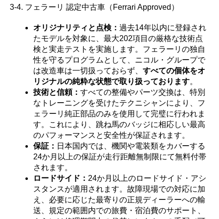
3-4. フェラーリ 認定中古車（Ferrari Approved）
オリジナリティと点検：
過去14年以内に登録され
たモデルを対象に、最大202項目の厳格な技術点
検と実走テストを実施します。フェラーリの独自
性を守るプログラムとして、ニコル・グループで
は改造車は一切扱っておらず、
すべての個体をオ
リジナルの純粋な状態で取り扱っております
。
技術と信頼：
すべての整備やパーツ交換は、特別
なトレーニングを受けたテクニシャンにより、フ
ェラーリ純正部品のみを使用して完璧に行われま
す。これにより、跳ね馬のバッジに相応しい最高
のパフォーマンスと安全性が保証されます。
保証：
日本国内では、機関や電装類をカバーする
24か月以上の保証が走行距離無制限にて無料付帯
されます。
ロードサイド：
24か月以上のロードサイド・アシ
スタンスが適用されます。故障現場での対応に加
え、必要に応じた最寄りの正規ディーラーへの輸
送、規定の範囲内での旅費・宿泊費のサポート、