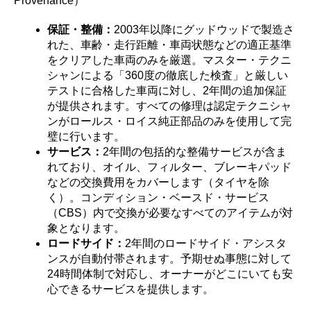
Provenance）
保証・整備：
2003年以降にグッドウッドで製造さ
れた、車齢・走行距離・車両状態などの適正基準
をクリアした車両のみを厳選。マスター・テクニ
シャンによる「360度の徹底した検査」と厳しい
テストに合格した車両に対し、2年間の追加保証
が提供されます。すべての修理は認定テクニシャ
ンがロールス・ロイス純正部品のみを使用して完
璧に行います。
サービス：
2年間の包括的な整備サービスが含ま
れており、オイル、フィルター、ブレーキパッド
などの交換費用をカバーします（タイヤを除
く）。コンディション・ベースド・サービス
（CBS）内で交換が必要なすべてのアイテムが対
象となります。
ロードサイド：
2年間のロードサイド・アシスタ
ンスが自動付帯されます。予期せぬ事態に対して
24時間体制で対応し、オーナーがどこにいても安
心できるサービスを提供します。