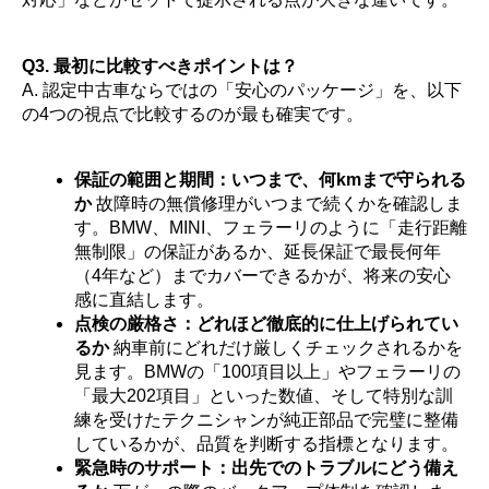
Q3. 最初に比較すべきポイントは？
A. 認定中古車ならではの「安心のパッケージ」を、以下
の4つの視点で比較するのが最も確実です。
保証の範囲と期間：いつまで、何kmまで守られる
か
故障時の無償修理がいつまで続くかを確認しま
す。BMW、MINI、フェラーリのように「走行距離
無制限」の保証があるか、延長保証で最長何年
（4年など）までカバーできるかが、将来の安心
感に直結します。
点検の厳格さ：どれほど徹底的に仕上げられてい
るか
納車前にどれだけ厳しくチェックされるかを
見ます。BMWの「100項目以上」やフェラーリの
「最大202項目」といった数値、そして特別な訓
練を受けたテクニシャンが純正部品で完璧に整備
しているかが、品質を判断する指標となります。
緊急時のサポート：出先でのトラブルにどう備え