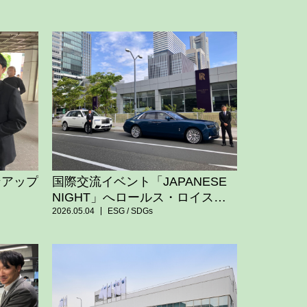
ンアップ
国際交流イベント「JAPANESE
NIGHT」へロールス・ロイスを
無償貸し出し
2026.05.04
ESG / SDGs