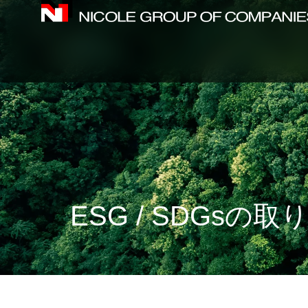
内
容
を
ス
キ
ッ
プ
ESG / SDGsの取