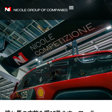
内
容
を
ス
キ
ッ
プ