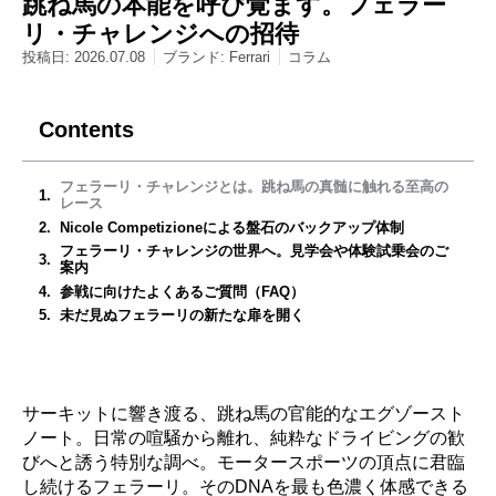
跳ね馬の本能を呼び覚ます。フェラー
リ・チャレンジへの招待
投稿日:
2026.07.08
ブランド:
Ferrari
コラム
Contents
フェラーリ・チャレンジとは。跳ね馬の真髄に触れる至高の
レース
Nicole Competizioneによる盤石のバックアップ体制
フェラーリ・チャレンジの世界へ。見学会や体験試乗会のご
案内
参戦に向けたよくあるご質問（FAQ）
未だ見ぬフェラーリの新たな扉を開く
サーキットに響き渡る、跳ね馬の官能的なエグゾースト
ノート。日常の喧騒から離れ、純粋なドライビングの歓
びへと誘う特別な調べ。モータースポーツの頂点に君臨
し続けるフェラーリ。そのDNAを最も色濃く体感できる