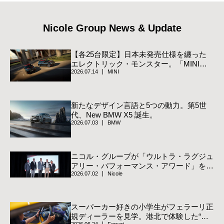
Nicole Group News & Update
【各25台限定】日本未発売仕様を纏った
エレクトリック・モンスター。「MINI
2026.07.14
MINI
JCW Track Style Edition」登場
新たなデザイン言語と5つの動力。第5世
代、New BMW X5 誕生。
2026.07.03
BMW
ニコル・グループが「ウルトラ・ラグジュ
アリー・パフォーマンス・アワード」を受
2026.07.02
Nicole
賞
スーパーカー好きの小学生がフェラーリ正
規ディーラーを見学。港北で体験した“跳