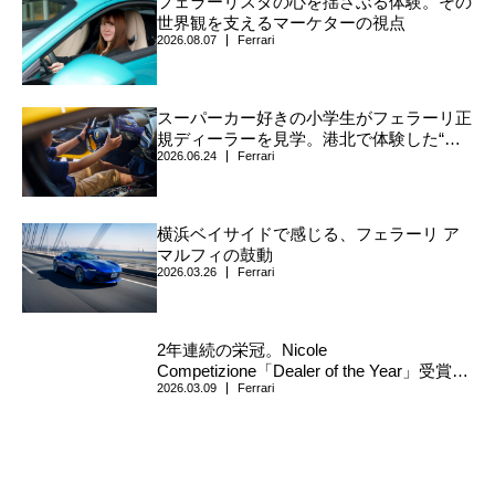
フェラーリスタの心を揺さぶる体験。その
世界観を支えるマーケターの視点
2026.08.07
Ferrari
スーパーカー好きの小学生がフェラーリ正
規ディーラーを見学。港北で体験した“跳
2026.06.24
Ferrari
ね馬”の世界
横浜ベイサイドで感じる、フェラーリ ア
マルフィの鼓動
2026.03.26
Ferrari
2年連続の栄冠。Nicole
Competizione「Dealer of the Year」受賞と
2026.03.09
Ferrari
記念イベント開催のお知らせ