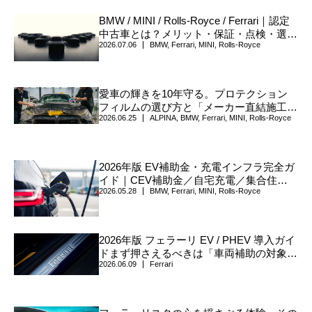
BMW / MINI / Rolls-Royce / Ferrari｜認定
中古車とは？メリット・保証・点検・選び
2026.07.06
BMW
,
Ferrari
,
MINI
,
Rolls-Royce
方について
愛車の輝きを10年守る。プロテクション
フィルムの選び方と「メーカー直結施工」
2026.06.25
ALPINA
,
BMW
,
Ferrari
,
MINI
,
Rolls-Royce
の真価
2026年版 EV補助金・充電インフラ完全ガ
イド｜CEV補助金／自宅充電／集合住宅
2026.05.28
BMW
,
Ferrari
,
MINI
,
Rolls-Royce
／V2H／自治体上乗せまで、確認手順を一
枚に整理
2026年版 フェラーリ EV / PHEV 導入ガイ
ドまず押さえるべきは「車両補助の対象可
2026.06.09
Ferrari
否」—対象外でも「充電設備補助」は検討
できる（公式情報ベース）