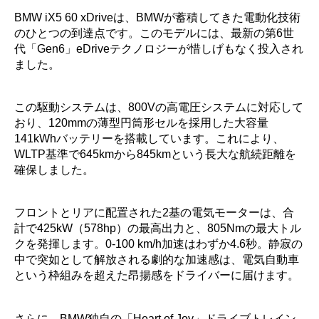
BMW iX5 60 xDriveは、BMWが蓄積してきた電動化技術
のひとつの到達点です。このモデルには、最新の第6世
代「Gen6」eDriveテクノロジーが惜しげもなく投入され
ました。
この駆動システムは、800Vの高電圧システムに対応して
おり、120mmの薄型円筒形セルを採用した大容量
141kWhバッテリーを搭載しています。これにより、
WLTP基準で645kmから845kmという長大な航続距離を
確保しました。
フロントとリアに配置された2基の電気モーターは、合
計で425kW（578hp）の最高出力と、805Nmの最大トル
クを発揮します。0-100 km/h加速はわずか4.6秒。静寂の
中で突如として解放される劇的な加速感は、電気自動車
という枠組みを超えた昂揚感をドライバーに届けます。
さらに、BMW独自の「Heart of Joy」ドライブトレイン