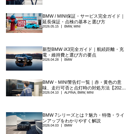
枚に整理
BMW / MINI保証・サービス完全ガイド｜
延長保証・点検の基本と選び方
2026.05.15
BMW
,
MINI
新型BMW iX3完全ガイド｜航続距離・充
電・維持費と選び方の要点
2026.04.28
BMW
BMW・MINI警告灯一覧｜赤・黄色の意
味、走行可否と点灯時の対処方法【2026
2026.04.10
ALPINA
,
BMW
,
MINI
年版】
BMW 7シリーズとは？魅力・特徴・ライ
ンアップをわかりやすく解説
2026.04.03
BMW