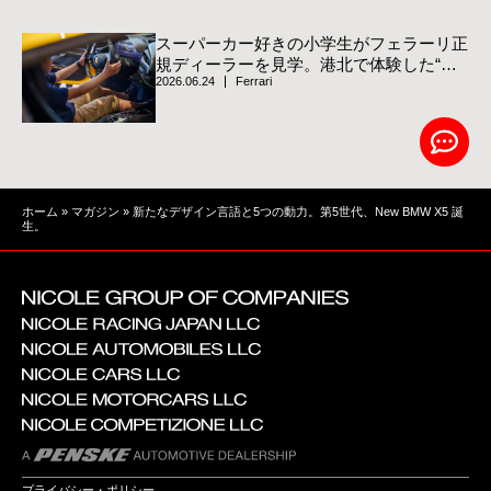
スーパーカー好きの小学生がフェラーリ正
規ディーラーを見学。港北で体験した“跳
2026.06.24
Ferrari
ね馬”の世界
ホーム
»
マガジン
»
新たなデザイン言語と5つの動力。第5世代、New BMW X5 誕
生。
プライバシー・ポリシー