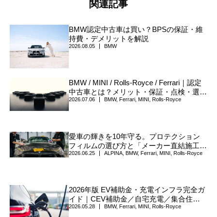
関連記事
BMW認定中古車は買い？BPSの保証・維
持費・デメリットを解説
2026.08.05
BMW
BMW / MINI / Rolls-Royce / Ferrari｜認定
中古車とは？メリット・保証・点検・選び
2026.07.06
BMW
,
Ferrari
,
MINI
,
Rolls-Royce
方について
愛車の輝きを10年守る。プロテクション
フィルムの選び方と「メーカー直結施工」
2026.06.25
ALPINA
,
BMW
,
Ferrari
,
MINI
,
Rolls-Royce
の真価
2026年版 EV補助金・充電インフラ完全ガ
イド｜CEV補助金／自宅充電／集合住宅
2026.05.28
BMW
,
Ferrari
,
MINI
,
Rolls-Royce
／V2H／自治体上乗せまで、確認手順を一