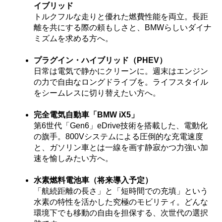
イブリッド
トルクフルな走りと優れた燃費性能を両立。長距
離を共にする際の頼もしさと、BMWらしいダイナ
ミズムを求める方へ。
プラグイン・ハイブリッド（PHEV）
日常は電気で静かにクリーンに。週末はエンジン
の力で自由なロングドライブを。ライフスタイル
をシームレスに切り替えたい方へ。
完全電気自動車「BMW iX5」
第6世代「Gen6」eDrive技術を搭載した、電動化
の旗手。800Vシステムによる圧倒的な充電速度
と、ガソリン車とは一線を画す静寂かつ力強い加
速を愉しみたい方へ。
水素燃料電池車（将来導入予定）
「航続距離の長さ」と「短時間での充填」という
水素の特性を活かした究極のモビリティ。どんな
環境下でも移動の自由を担保する、次世代の選択