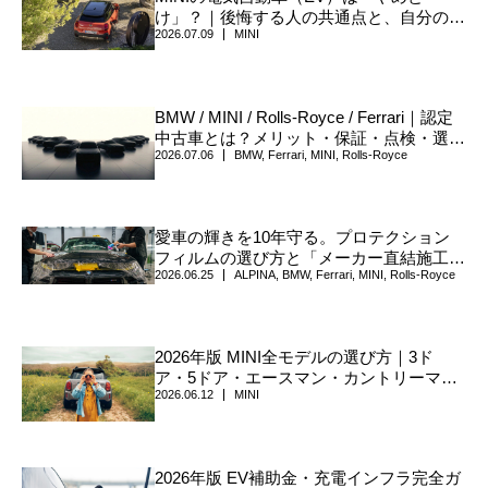
け」？｜後悔する人の共通点と、自分のた
2026.07.09
MINI
めに選ぶべき本当の理由
BMW / MINI / Rolls-Royce / Ferrari｜認定
中古車とは？メリット・保証・点検・選び
2026.07.06
BMW
,
Ferrari
,
MINI
,
Rolls-Royce
方について
愛車の輝きを10年守る。プロテクション
フィルムの選び方と「メーカー直結施工」
2026.06.25
ALPINA
,
BMW
,
Ferrari
,
MINI
,
Rolls-Royce
の真価
2026年版 MINI全モデルの選び方｜3ド
ア・5ドア・エースマン・カントリーマ
2026.06.12
MINI
ン・コンバーチブルの違い
2026年版 EV補助金・充電インフラ完全ガ