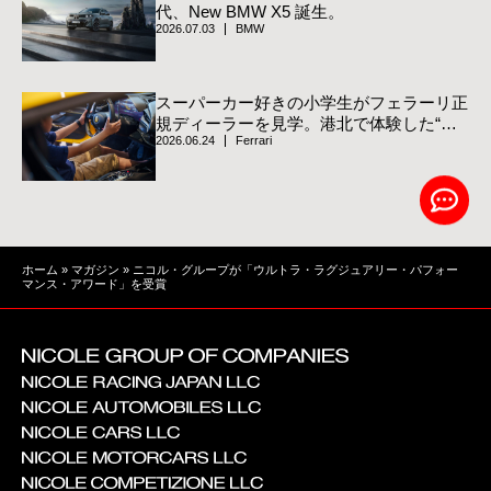
代、New BMW X5 誕生。
2026.07.03
BMW
スーパーカー好きの小学生がフェラーリ正
規ディーラーを見学。港北で体験した“跳
2026.06.24
Ferrari
ね馬”の世界
ホーム
»
マガジン
»
ニコル・グループが「ウルトラ・ラグジュアリー・パフォー
マンス・アワード」を受賞