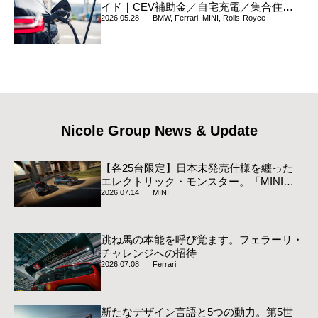
イド｜CEV補助金／自宅充電／集合住宅
2026.05.28
BMW
,
Ferrari
,
MINI
,
Rolls-Royce
／V2H／自治体上乗せまで、確認手順を一
枚に整理
Nicole Group News & Update
【各25台限定】日本未発売仕様を纏った
エレクトリック・モンスター。「MINI
2026.07.14
MINI
JCW Track Style Edition」登場
跳ね馬の本能を呼び覚ます。フェラーリ・
チャレンジへの招待
2026.07.08
Ferrari
新たなデザイン言語と5つの動力。第5世