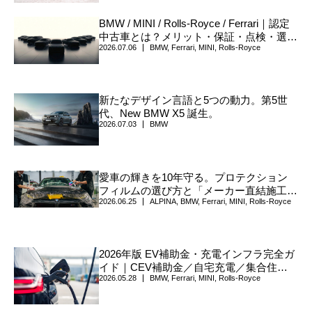
BMW / MINI / Rolls-Royce / Ferrari｜認定
中古車とは？メリット・保証・点検・選び
2026.07.06
BMW
,
Ferrari
,
MINI
,
Rolls-Royce
方について
新たなデザイン言語と5つの動力。第5世
代、New BMW X5 誕生。
2026.07.03
BMW
愛車の輝きを10年守る。プロテクション
フィルムの選び方と「メーカー直結施工」
2026.06.25
ALPINA
,
BMW
,
Ferrari
,
MINI
,
Rolls-Royce
の真価
2026年版 EV補助金・充電インフラ完全ガ
イド｜CEV補助金／自宅充電／集合住宅
2026.05.28
BMW
,
Ferrari
,
MINI
,
Rolls-Royce
／V2H／自治体上乗せまで、確認手順を一
枚に整理