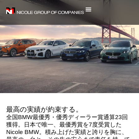
内
容
を
ス
キ
ッ
プ
最高の実績が約束する。
全国BMW最優秀・優秀ディーラー賞通算23回
獲得。日本で唯一、最優秀賞を7度受賞した
Nicole BMW。
積み上げた実績と誇りを胸に、