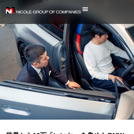
内
容
を
ス
キ
ッ
プ