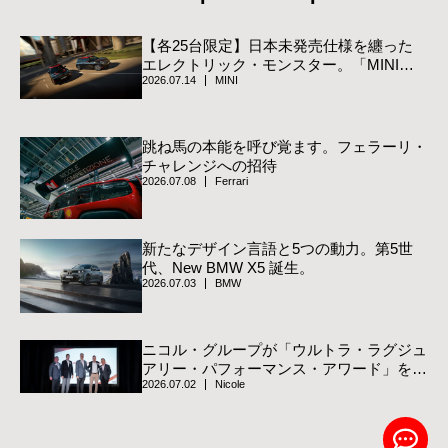
【各25台限定】日本未発売仕様を纏った
エレクトリック・モンスター。「MINI
2026.07.14
MINI
JCW Track Style Edition」登場
跳ね馬の本能を呼び覚ます。フェラーリ・
チャレンジへの招待
2026.07.08
Ferrari
新たなデザイン言語と5つの動力。第5世
代、New BMW X5 誕生。
2026.07.03
BMW
ニコル・グループが「ウルトラ・ラグジュ
アリー・パフォーマンス・アワード」を受
2026.07.02
Nicole
賞