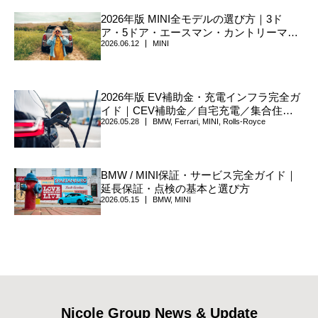
2026年版 MINI全モデルの選び方｜3ド
ア・5ドア・エースマン・カントリーマ
2026.06.12
MINI
ン・コンバーチブルの違い
2026年版 EV補助金・充電インフラ完全ガ
イド｜CEV補助金／自宅充電／集合住宅
2026.05.28
BMW
,
Ferrari
,
MINI
,
Rolls-Royce
／V2H／自治体上乗せまで、確認手順を一
枚に整理
BMW / MINI保証・サービス完全ガイド｜
延長保証・点検の基本と選び方
2026.05.15
BMW
,
MINI
Nicole Group News & Update