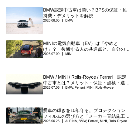
BMW認定中古車は買い？BPSの保証・維
持費・デメリットを解説
2026.08.05
BMW
MINIの電気自動車（EV）は「やめと
け」？｜後悔する人の共通点と、自分のた
2026.07.09
MINI
めに選ぶべき本当の理由
BMW / MINI / Rolls-Royce / Ferrari｜認定
中古車とは？メリット・保証・点検・選び
2026.07.06
BMW
,
Ferrari
,
MINI
,
Rolls-Royce
方について
愛車の輝きを10年守る。プロテクション
フィルムの選び方と「メーカー直結施工」
2026.06.25
ALPINA
,
BMW
,
Ferrari
,
MINI
,
Rolls-Royce
の真価